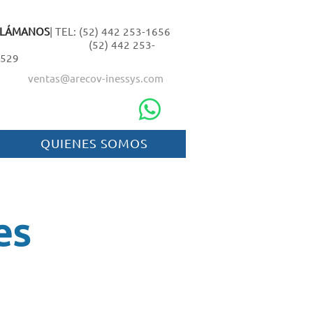
LLÁMANOS
| TEL: (52) 442 253-1656
(52) 442 253-
529
ventas@arecov-inessys.com
QUIENES SOMOS
es