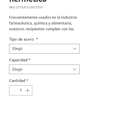
SKU: 217537123517253
Frecuentemente usados en la industria
farmacéutica, química y alimentaria,
nuestros recipientes cumplen con los
más altos estándares de fabricación y
Tipo de acero
*
calidad en acero inoxidable T-316 o T-
304. Totalmente sanitarios, prácticos,
Elegir
ligeros, funcionales, fácil de limpiar,
durables y resistentes, satisfacen las
Capacidad
*
normas más exigentes.
Elegir
Sin poros ni cavidades internas.
Cantidad
*
Acabado 180 grit.
Electropulido (opcional)
*Sanitarios, para industria farmacéutica.
*Modificaciones y boquillas sobre