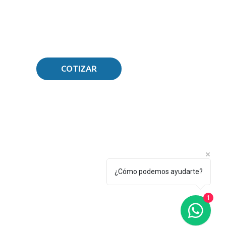
necesidades específicas.
COTIZAR
TEL: (52) 442 253-1656
(52) 442 253-
¿Cómo podemos ayudarte?
1529
1