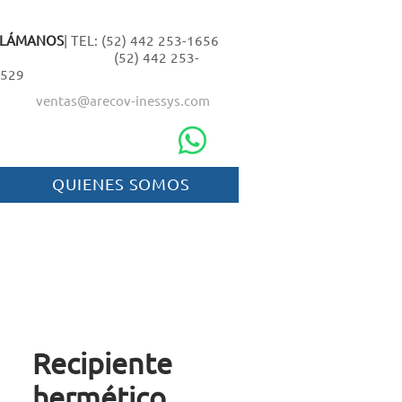
LLÁMANOS
| TEL: (52) 442 253-1656
(52) 442 253-
529
ventas@arecov-inessys.com
QUIENES SOMOS
Recipiente
hermético