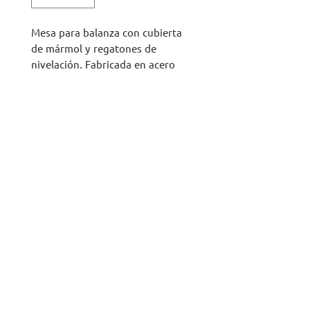
Mesa para balanza con cubierta
de mármol y regatones de
nivelación. Fabricada en acero
inoxidable T-304. Diseño simple
de fácil limpieza.
COTIZAR
TEL: (52) 442 253-1656
ventas@arecov-inessys.com
(52) 442 253-1529