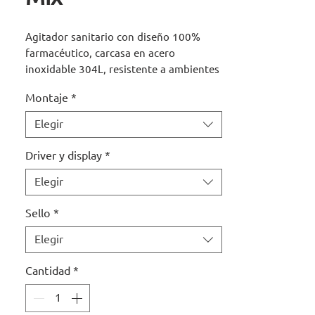
Agitador sanitario con diseño 100%
farmacéutico, carcasa en acero
inoxidable 304L, resistente a ambientes
agresivos y sanitarios.
Montaje
*
Motor:
Brushless de 745 W,
silencioso, sin escobillas, ideal para
Elegir
operación continua y sin
mantenimiento.
Driver y display
*
Transmisión:
Directa, sin caja de
Elegir
engranes, sin lubricación, mayor
eficiencia y limpieza.
Sello
*
Freno:
Electrónico de paro
inmediato.
Elegir
Control de velocidad:
Preciso con
retroalimentación de torque,
Cantidad
*
agitación estable y reproducible sin
pérdida de fuerza.
Compatibilidad de montajes: