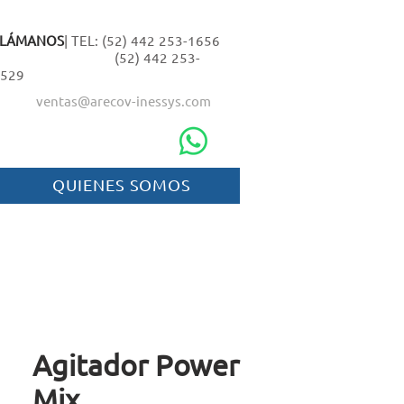
LLÁMANOS
| TEL: (52) 442 253-1656
(52) 442 253-
529
ventas@arecov-inessys.com
QUIENES SOMOS
Agitador Power
Mix